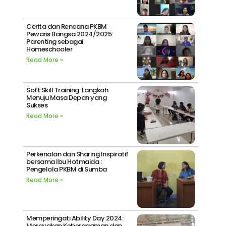
Cerita dan Rencana PKBM
Pewaris Bangsa 2024/2025:
Parenting sebagai
Homeschooler
Read More »
Soft Skill Training: Langkah
Menuju Masa Depan yang
Sukses
Read More »
Perkenalan dan Sharing Inspiratif
bersama Ibu Hotmaida :
Pengelola PKBM di Sumba
Read More »
Memperingati Ability Day 2024:
Merayakan Keberagaman dan